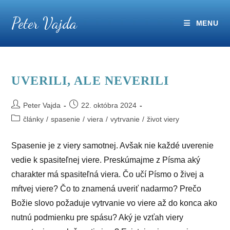
Skip
Peter Vajda
to
MENU
content
UVERILI, ALE NEVERILI
Post
Post
Peter Vajda
22. októbra 2024
author:
published:
Post
články
/
spasenie
/
viera
/
vytrvanie
/
život viery
category:
Spasenie je z viery samotnej. Avšak nie každé uverenie
vedie k spasiteľnej viere. Preskúmajme z Písma aký
charakter má spasiteľná viera. Čo učí Písmo o živej a
mŕtvej viere? Čo to znamená uveriť nadarmo? Prečo
Božie slovo požaduje vytrvanie vo viere až do konca ako
nutnú podmienku pre spásu? Aký je vzťah viery