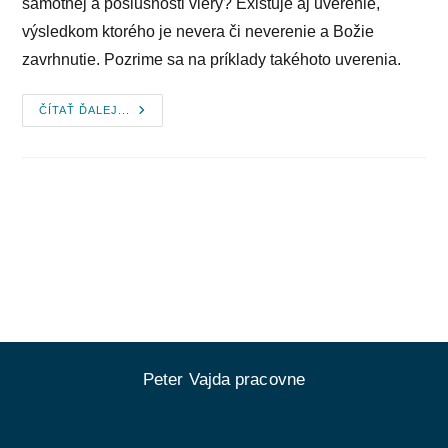
samotnej a poslušnosti viery? Existuje aj uverenie,
výsledkom ktorého je nevera či neverenie a Božie
zavrhnutie. Pozrime sa na príklady takéhoto uverenia.
Uverili,
ČÍTAŤ ĎALEJ...
Ale
Neverili
Peter Vajda pracovne