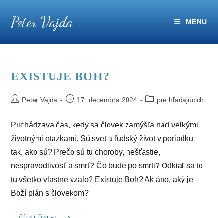
Skip
Peter Vajda
to
MENU
content
EXISTUJE BOH?
Post
Post
Post
Peter Vajda
17. decembra 2024
pre hľadajúcich
author:
published:
category:
Prichádzava čas, kedy sa človek zamýšľa nad veľkými
životnými otázkami. Sú svet a ľudský život v poriadku
tak, ako sú? Prečo sú tu choroby, nešťastie,
nespravodlivosť a smrť? Čo bude po smrti? Odkiaľ sa to
tu všetko vlastne vzalo? Existuje Boh? Ak áno, aký je
Boží plán s človekom?
ČÍTAŤ ĎALEJ...