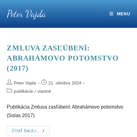
Skip
Peter Vajda
to
MENU
content
ZMLUVA ZASĽÚBENÍ:
ABRAHÁMOVO POTOMSTVO
(2017)
Post
Post
Peter Vajda
21. októbra 2024
author:
published:
Post
publikácie
/
vlastné
category:
Publikácia Zmluva zasľúbení: Abrahámovo potomstvo
(Solas 2017)
Zmluva
ČÍTAŤ ĎALEJ...
Zasľúbení: