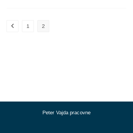
Abrahámovo
Potomstvo
(2017)
1
2
Go to the previous page
Peter Vajda pracovne