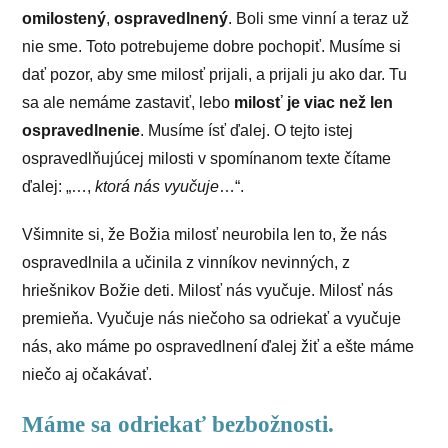
omilostený
,
ospravedlnený
. Boli sme vinní a teraz už
nie sme. Toto potrebujeme dobre pochopiť. Musíme si
dať pozor, aby sme milosť prijali, a prijali ju ako dar. Tu
sa ale nemáme zastaviť, lebo
milosť je viac než len
ospravedlnenie
. Musíme ísť ďalej. O tejto istej
ospravedlňujúcej milosti v spomínanom texte čítame
ďalej: „…,
ktorá nás vyučuje
…“.
Všimnite si, že Božia milosť neurobila len to, že nás
ospravedlnila a učinila z vinníkov nevinných, z
hriešnikov Božie deti. Milosť nás vyučuje. Milosť nás
premieňa. Vyučuje nás niečoho sa odriekať a vyučuje
nás, ako máme po ospravedlnení ďalej žiť a ešte máme
niečo aj očakávať.
Máme sa odriekať bezbožnosti.