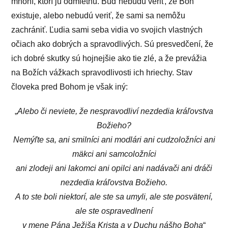
mnohí, ktorí ju odmietnu. Buď nebudú veriť, že Boh
existuje, alebo nebudú veriť, že sami sa nemôžu
zachrániť. Ľudia sami seba vidia vo svojich vlastných
očiach ako dobrých a spravodlivých. Sú presvedčení, že
ich dobré skutky sú hojnejšie ako tie zlé, a že prevážia
na Božích vážkach spravodlivosti ich hriechy. Stav
človeka pred Bohom je však iný:
„
Alebo či neviete, že nespravodliví nezdedia kráľovstva
Božieho?
Nemýľte sa, ani smilníci ani modlári ani cudzoložníci ani
mäkci ani samcoložníci
ani zlodeji ani lakomci ani opilci ani nadávači ani dráči
nezdedia kráľovstva Božieho.
A to ste boli niektorí, ale ste sa umyli, ale ste posvätení,
ale ste ospravedlnení
v mene Pána Ježiša Krista a v Duchu nášho Boha
“