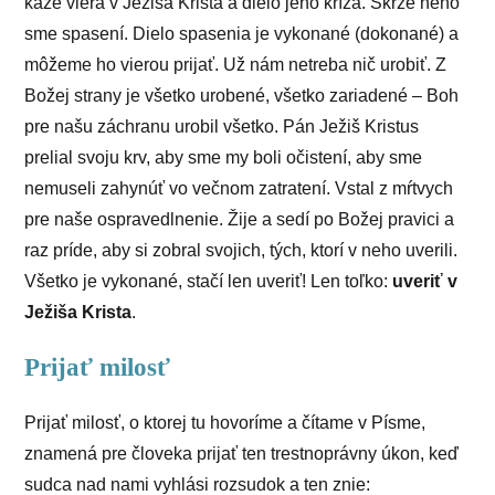
káže viera v Ježiša Krista a dielo jeho kríža. Skrze neho
sme spasení. Dielo spasenia je vykonané (dokonané) a
môžeme ho vierou prijať. Už nám netreba nič urobiť. Z
Božej strany je všetko urobené, všetko zariadené – Boh
pre našu záchranu urobil všetko. Pán Ježiš Kristus
prelial svoju krv, aby sme my boli očistení, aby sme
nemuseli zahynúť vo večnom zatratení. Vstal z mŕtvych
pre naše ospravedlnenie. Žije a sedí po Božej pravici a
raz príde, aby si zobral svojich, tých, ktorí v neho uverili.
Všetko je vykonané, stačí len uveriť! Len toľko:
uveriť v
Ježiša Krista
.
Prijať milosť
Prijať milosť, o ktorej tu hovoríme a čítame v Písme,
znamená pre človeka prijať ten trestnoprávny úkon, keď
sudca nad nami vyhlási rozsudok a ten znie: