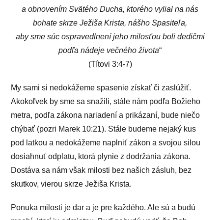
a obnovením Svätého Ducha, ktorého vylial na nás
bohate skrze Ježiša Krista, nášho Spasiteľa,
aby sme súc ospravedlnení jeho milosťou boli dedičmi
podľa nádeje večného života
“
(Títovi 3:4-7)
My sami si nedokážeme spasenie získať či zaslúžiť.
Akokoľvek by sme sa snažili, stále nám podľa Božieho
metra, podľa zákona nariadení a prikázaní, bude niečo
chýbať (pozri Marek 10:21). Stále budeme nejaký kus
pod latkou a nedokážeme naplniť zákon a svojou silou
dosiahnuť odplatu, ktorá plynie z dodržania zákona.
Dostáva sa nám však milosti bez našich zásluh, bez
skutkov, vierou skrze Ježiša Krista.
Ponuka milosti je dar a je pre každého. Ale sú a budú