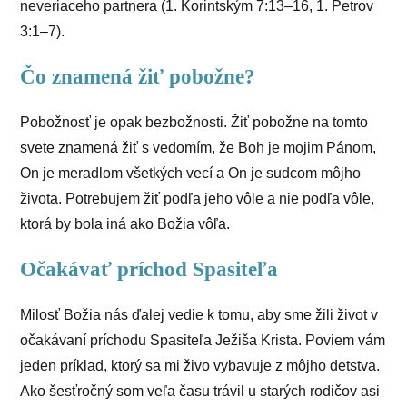
neveriaceho partnera (1. Korintským 7:13–16, 1. Petrov
3:1–7).
Čo znamená žiť pobožne?
Pobožnosť je opak bezbožnosti. Žiť pobožne na tomto
svete znamená žiť s vedomím, že Boh je mojim Pánom,
On je meradlom všetkých vecí a On je sudcom môjho
života. Potrebujem žiť podľa jeho vôle a nie podľa vôle,
ktorá by bola iná ako Božia vôľa.
Očakávať príchod Spasiteľa
Milosť Božia nás ďalej vedie k tomu, aby sme žili život v
očakávaní príchodu Spasiteľa Ježiša Krista. Poviem vám
jeden príklad, ktorý sa mi živo vybavuje z môjho detstva.
Ako šesťročný som veľa času trávil u starých rodičov asi