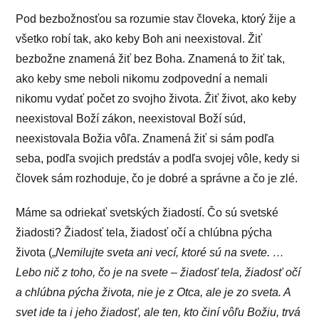
Pod bezbožnosťou sa rozumie stav človeka, ktorý žije a
všetko robí tak, ako keby Boh ani neexistoval. Žiť
bezbožne znamená žiť bez Boha. Znamená to žiť tak,
ako keby sme neboli nikomu zodpovední a nemali
nikomu vydať počet zo svojho života. Žiť život, ako keby
neexistoval Boží zákon, neexistoval Boží súd,
neexistovala Božia vôľa. Znamená žiť si sám podľa
seba, podľa svojich predstáv a podľa svojej vôle, kedy si
človek sám rozhoduje, čo je dobré a správne a čo je zlé.
Máme sa odriekať svetských žiadostí. Čo sú svetské
žiadosti? Žiadosť tela, žiadosť očí a chlúbna pýcha
života („
Nemilujte sveta ani vecí, ktoré sú na svete. …
Lebo nič z toho, čo je na svete – žiadosť tela, žiadosť očí
a chlúbna pýcha života, nie je z Otca, ale je zo sveta. A
svet ide ta i jeho žiadosť, ale ten, kto činí vôľu Božiu, trvá