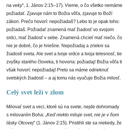
na veky
“, 1. Jánov 2:15–17). Vieme, o čo všetko nemáme
požiadať. Zjavuje nám to Božia vôľa, zjavuje to Boží
zákon. Prečo hovorí: nepožiadaš? Lebo to je opak toho:
požiadaš. Požiadať znamená mať žiadosť vo svojom
srdci, mať žiadosť v sebe. Znamená chcieť mať niečo, čo
nie je dobré, čo je hriešne. Nepožiadaj a zriekni sa
žiadostí sveta. Ale svet a tvoje srdce a tvoja telesnosť, tie
zvyšky starého človeka, ti hovoria: požiadaj! Božia vôľa ti
však hovorí: nepožiadaj! Preto sa máme odrieknuť
svetských žiadostí – a aj tomu nás vyučuje Božia milosť.
Celý svet leží v zlom
Milovať svet a veci, ktoré sú na svete, nejde dohromady
s milovaním Boha: „
Keď niekto miluje svet, nie je v ňom
lásky Otcovej
“ (1. Jánov 2:15). Pristihli ste sa niekedy, že