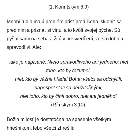
(1. Korintským 6:9)
Mnohí ľudia majú problém prísť pred Boha, skloniť sa
pred ním a priznať si vinu, a to kvôli svojej pýche. Sú
pyšní sami na seba a žijú v presvedčení, že sú dobrí a
spravodliví. Ale:
„
ako je napísané: Nieto spravodlivého ani jedného; niet
toho, kto by rozumel,
niet, kto by vážne hľadal Boha; všetci sa odchýlili,
napospol stali sa neužitočnými;
niet toho, kto by činil dobro, niet ani jedného
“
(Rímskym 3:10).
Božia milosť je dostatočná na spasenie všetkým
hriešnikom, lebo všetci zhrešili: