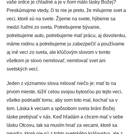
vaše srdce je chladné a je v ňom málo lásky Božej?
Preskúmajme vtedy, či to nie je preto, že milujeme svet a
veci, ktoré sú na svete. Žijeme na svete, hýbeme sa
medzi ľuďmi zo sveta. Potrebujeme bývanie,
potrebujeme auto, potrebujeme mať prácu, aj dovolenku,
máme rodinu a potrebujeme ju zabezpečiť a používame
aj iné veci zo sveta, ale kľúčovým slovom v tomto
všetkom je slovo nemilovať; nemilovať svet ani
svetských vecí.
Jeden z významov slova milovať niečo je: mať to na
prvom mieste, túžiť celou svojou bytosťou po tejto veci,
všetko podriadiť tomu, aby som toto mal, kochať sa v
tom. Láska k veciam a spôsobom sveta bráni Božej
láske prebývať v nás. Keď hľadám a chcem mať v sebe
lásku Otcovu, tak sa musím hnať za vecami, ktoré sa
nevidia, ktoré nie sú z tohto svetského kráľovstva, ale z