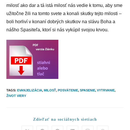
milosť ako dar a tá istá milosť nás vedie k tomu, aby sme
užitočne žili na tomto svete a konali skutky tejto milosti –
boli horliví v konaní dobrých skutkov na slávu Boha a
nášho Spasiteľa, ktorí si nás vykúpil svojou krvou.
TAGS
:
EVANJELIZÁCIA
,
MILOSŤ
,
POSVÄTENIE
,
SPASENIE
,
VYTRVANIE
,
ŽIVOT VIERY
Share
Zdieľať na sociálnych sietiach
this