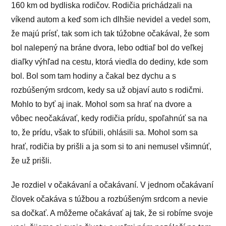
160 km od bydliska rodičov. Rodičia prichádzali na
víkend autom a keď som ich dlhšie nevidel a vedel som,
že majú prísť, tak som ich tak túžobne očakával, že som
bol nalepený na bráne dvora, lebo odtiaľ bol do veľkej
diaľky výhľad na cestu, ktorá viedla do dediny, kde som
bol. Bol som tam hodiny a čakal bez dychu a s
rozbúšeným srdcom, kedy sa už objaví auto s rodičmi.
Mohlo to byť aj inak. Mohol som sa hrať na dvore a
vôbec neočakávať, kedy rodičia prídu, spoľahnúť sa na
to, že prídu, však to sľúbili, ohlásili sa. Mohol som sa
hrať, rodičia by prišli a ja som si to ani nemusel všimnúť,
že už prišli.
Je rozdiel v očakávaní a očakávaní. V jednom očakávaní
človek očakáva s túžbou a rozbúšeným srdcom a nevie
sa dočkať. A môžeme očakávať aj tak, že si robíme svoje