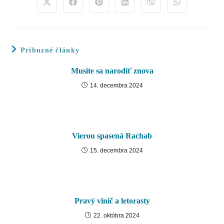
content
Opens
Opens
Opens
Opens
Opens
Opens
in
in
in
in
in
in
a
a
a
a
a
a
new
new
new
new
new
new
window
window
window
window
window
window
Príbuzné články
Musíte sa narodiť znova
14. decembra 2024
Vierou spasená Rachab
15. decembra 2024
Pravý vinič a letorasty
22. októbra 2024