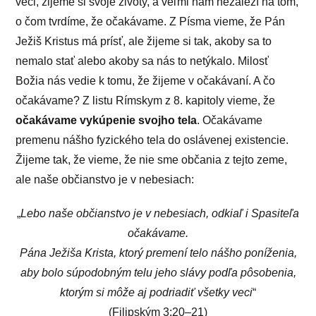
veci, žijeme si svoje životy, a veľmi nám nezáleží na tom,
o čom tvrdíme, že očakávame. Z Písma vieme, že Pán
Ježiš Kristus má prísť, ale žijeme si tak, akoby sa to
nemalo stať alebo akoby sa nás to netýkalo. Milosť
Božia nás vedie k tomu, že žijeme v očakávaní. A čo
očakávame? Z listu Rímskym z 8. kapitoly vieme, že
očakávame vykúpenie svojho tela
. Očakávame
premenu nášho fyzického tela do oslávenej existencie.
Žijeme tak, že vieme, že nie sme občania z tejto zeme,
ale naše občianstvo je v nebesiach:
„
Lebo naše občianstvo je v nebesiach, odkiaľ i Spasiteľa
očakávame.
Pána Ježiša Krista, ktorý premení telo nášho poníženia,
aby bolo súpodobným telu jeho slávy podľa pôsobenia,
ktorým si môže aj podriadiť všetky veci
“
(Filipským 3:20–21)