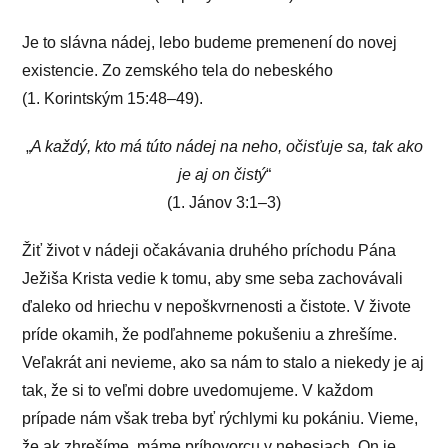
Je to slávna nádej, lebo budeme premenení do novej
existencie. Zo zemského tela do nebeského
(1. Korintským 15:48–49).
„
A každý, kto má túto nádej na neho, očisťuje sa, tak ako
je aj on čistý
“
(1. Jánov 3:1–3)
Žiť život v nádeji očakávania druhého príchodu Pána
Ježiša Krista vedie k tomu, aby sme seba zachovávali
ďaleko od hriechu v nepoškvrnenosti a čistote. V živote
príde okamih, že podľahneme pokušeniu a zhrešíme.
Veľakrát ani nevieme, ako sa nám to stalo a niekedy je aj
tak, že si to veľmi dobre uvedomujeme. V každom
prípade nám však treba byť rýchlymi ku pokániu. Vieme,
že ak zhrešíme, máme príhovorcu v nebesiach. On je