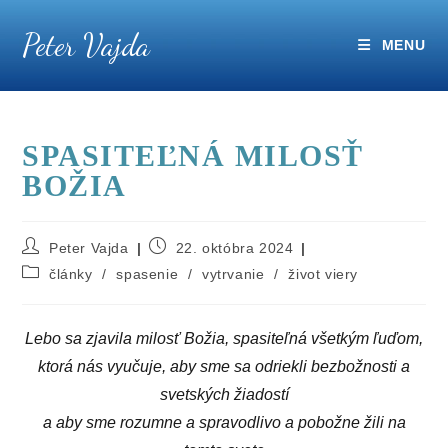
Skip
Peter Vajda
to
MENU
content
SPASITEĽNÁ MILOSŤ
BOŽIA
Post
Post
Peter Vajda
22. októbra 2024
author:
published:
Post
články
/
spasenie
/
vytrvanie
/
život viery
category:
Lebo sa zjavila milosť Božia, spasiteľná všetkým ľuďom,
ktorá nás vyučuje, aby sme sa odriekli bezbožnosti a
svetských žiadostí
a aby sme rozumne a spravodlivo a pobožne žili na