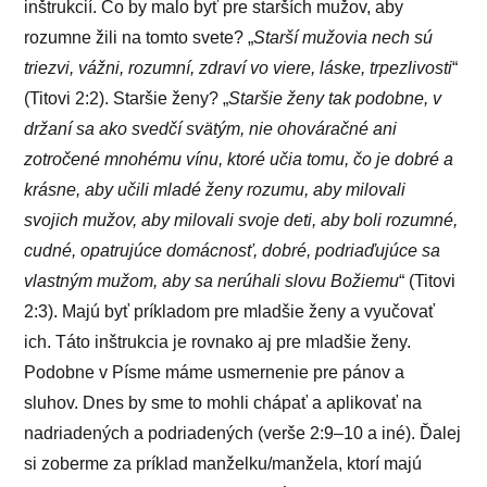
inštrukcií. Čo by malo byť pre starších mužov, aby
rozumne žili na tomto svete? „
Starší mužovia nech sú
triezvi, vážni, rozumní, zdraví vo viere, láske, trpezlivosti
“
(Titovi 2:2). Staršie ženy? „
Staršie ženy tak podobne, v
držaní sa ako svedčí svätým, nie ohováračné ani
zotročené mnohému vínu, ktoré učia tomu, čo je dobré a
krásne, aby učili mladé ženy rozumu, aby milovali
svojich mužov, aby milovali svoje deti, aby boli rozumné,
cudné, opatrujúce domácnosť, dobré, podriaďujúce sa
vlastným mužom, aby sa nerúhali slovu Božiemu
“ (Titovi
2:3). Majú byť príkladom pre mladšie ženy a vyučovať
ich. Táto inštrukcia je rovnako aj pre mladšie ženy.
Podobne v Písme máme usmernenie pre pánov a
sluhov. Dnes by sme to mohli chápať a aplikovať na
nadriadených a podriadených (verše 2:9–10 a iné). Ďalej
si zoberme za príklad manželku/manžela, ktorí majú