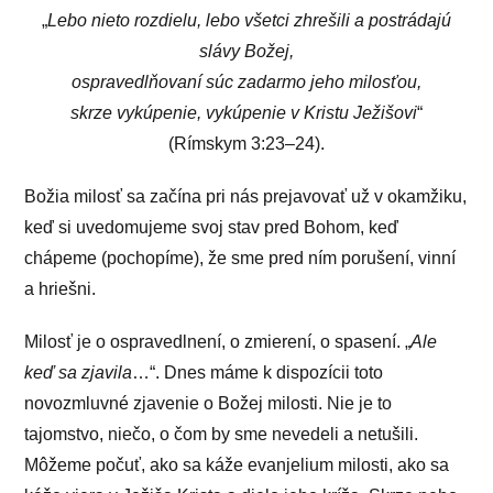
„
Lebo nieto rozdielu, lebo všetci zhrešili a postrádajú
slávy Božej,
ospravedlňovaní súc zadarmo jeho milosťou,
skrze vykúpenie, vykúpenie v Kristu Ježišovi
“
(Rímskym 3:23–24).
Božia milosť sa začína pri nás prejavovať už v okamžiku,
keď si uvedomujeme svoj stav pred Bohom, keď
chápeme (pochopíme), že sme pred ním porušení, vinní
a hriešni.
Milosť je o ospravedlnení, o zmierení, o spasení. „
Ale
keď sa zjavila
…“. Dnes máme k dispozícii toto
novozmluvné zjavenie o Božej milosti. Nie je to
tajomstvo, niečo, o čom by sme nevedeli a netušili.
Môžeme počuť, ako sa káže evanjelium milosti, ako sa