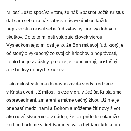
Milosť Božia spočíva v tom, že náš Spasiteľ Ježiš Kristus
dal sám seba za nás, aby si nás vykúpil od každej
neprávosti a očistil sebe ľud zvláštny, horlivý dobrých
skutkov. Do tejto milosti vstupuje človek vierou.
Výsledkom tejto milosti je to, že Boh má svoj ľud, ktorý je
očistený a vykúpený zo svojich hriechov a neprávostí,
Tento ľud je zvláštny, pretože je Bohu verný, poslušný
a je horlivý dobrých skutkov.
Táto milosť vstúpila do nášho života vtedy, keď sme
v Krista uverili. Z milosti, skrze vieru v Ježiša Krista sme
ospravedlnení, zmierení a máme večný život. Už nie je
priepasť medzi nami a Bohom a môžeme žiť nový život
ako nové stvorenie a v nádeji, že raz príde ten okamžik,
keď ho budeme vidieť tvárou v tvár a byť tam, kde aj on