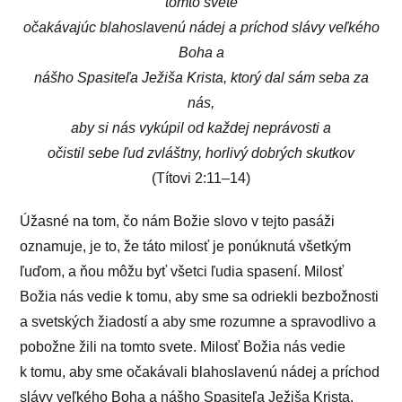
tomto svete
očakávajúc blahoslavenú nádej a príchod slávy veľkého
Boha a
nášho Spasiteľa Ježiša Krista, ktorý dal sám seba za
nás,
aby si nás vykúpil od každej neprávosti a
očistil sebe ľud zvláštny, horlivý dobrých skutkov
(Títovi 2:11–14)
Úžasné na tom, čo nám Božie slovo v tejto pasáži
oznamuje, je to, že táto milosť je ponúknutá všetkým
ľuďom, a ňou môžu byť všetci ľudia spasení. Milosť
Božia nás vedie k tomu, aby sme sa odriekli bezbožnosti
a svetských žiadostí a aby sme rozumne a spravodlivo a
pobožne žili na tomto svete. Milosť Božia nás vedie
k tomu, aby sme očakávali blahoslavenú nádej a príchod
slávy veľkého Boha a nášho Spasiteľa Ježiša Krista.