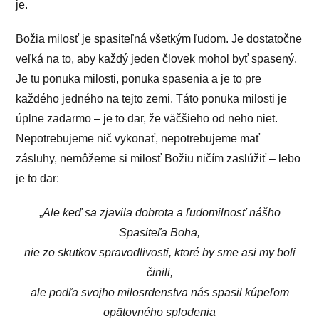
je.
Božia milosť je spasiteľná všetkým ľudom. Je dostatočne
veľká na to, aby každý jeden človek mohol byť spasený.
Je tu ponuka milosti, ponuka spasenia a je to pre
každého jedného na tejto zemi. Táto ponuka milosti je
úplne zadarmo – je to dar, že väčšieho od neho niet.
Nepotrebujeme nič vykonať, nepotrebujeme mať
zásluhy, nemôžeme si milosť Božiu ničím zaslúžiť – lebo
je to dar:
„
Ale keď sa zjavila dobrota a ľudomilnosť nášho
Spasiteľa Boha,
nie zo skutkov spravodlivosti, ktoré by sme asi my boli
činili,
ale podľa svojho milosrdenstva nás spasil kúpeľom
opätovného splodenia