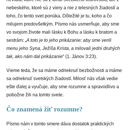
nebeského, ktoré sú z viery a nie z telesných žiadostí a
toho, čo tento svet ponúka. Dôležité je tu, koho a čo
milujem predovšetkým. Písmo nás usmerňuje, aby sme
vo svojom živote mali lásku k Bohu a lásku k bratom a
sestrám: „
A toto je to jeho prikázanie: aby sme verili
menu jeho Syna, Ježiša Krista, a milovali jedni druhých
tak, ako nám dal prikázanie
“ (1. Jánov 3:23).
Vieme teda, že sa máme odrieknuť bezbožnosti a máme
sa odrieknuť svetských žiadostí. Milosť nás však vedie
ešte ďalej a vyučuje, aby sme rozumne a spravodlivo a
pobožne žili na tomto svete.
Čo znamená žiť rozumne?
Písmo nám v tomto smere dáva dostatok praktických