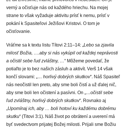
verný a očisťuje nás od každého hriechu. Na mojej
strane to však vyžaduje aktivitu prísť k nemu, prísť v
pokání k Spasiteľovi Ježišovi Kristovi. O tom je
očisťovanie.
Vráťme sa k textu listu Títovi 2:11–14: „
Lebo sa zjavila
milosť Božia, ….aby si nás vykúpil od každej neprávosti
a očistil sebe ľud zvláštny, …
“ Môžeme povedať, že
potiaľto je to bez našich zásluh a aktivít. Verš 14 však
končí slovami: „…
horlivý dobrých skutkov
“. Náš Spasiteľ
nás neočistil len preto, aby sme boli čistí a už ďalej nič,
aby sme boli len očistení a pasívni. On „…
očistil sebe
ľud zvláštny, horlivý dobrých skutkov
“. Rovnako aj
„
Upomínaj ich, aby … boli hotoví ku každému dobrému
skutku
“ (Titovi 3:1). Náš život po obrátení a uverení má
byť svedectvom prijatej Božej milosti. Prijali sme Božiu